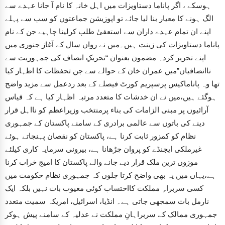
ہوسکے ، اگر پاناما دستاویزات میں اہل خانہ کا نام آ جانا عہدے سے
الگ ہونے کا معیار بنا لیا جائے تو اپوزیشن جماعتوں کو سب سے پہلے
اپنے ان تمام عہدے داران سے استعفیٰ طلب کرلینا چاہیے جن کے نام
پاناما دستاویزات کی زینت ہیں۔میں نے رواں سال کے آغاز جنوری میں
اپنے تحریر کردہ مضمون بعنوان “تحریکِ انصاف کی جمہوریت سے
ناانصافیاں”میں عمران خان کے حوالے سے جن تحفظات کا اظہار کیا
تھا وہ پاناماکیس پرسپریم کورٹ فیصلے کے بعد ردعمل سے مزید واضح
ہوگئے ہیں،میں نے ان خدشات کا متعدد مرتبہ اظہار کیا ہے کہ قیاس
آرائیوں پر مبنی الزامات کی بناء پرمنتخب وزیراعظم کو نااہل قرار
دینے کی باتوں سے عالمی برادری کے سامنے پاکستان کے جمہوری
نظام کو کمزور ثابت کرنا ہے، پاکستان کو نقصان پہنچاتے ہوئے
غیرملکی ایجنڈے کو پروان چڑھانا ہے، بیرونی سرمایہ کاری کیلئے
موزوں ترین ملک قرار دیے جانے والے پاکستان کا امیج خراب کرنا
ہے،یہاں میں یہ بھی واضح کرتا چلوں کہ جمہوری نظام حکومت میں
کسی سربراہِ مملکت کااحتساب کوئی معیوب بات نہیں بلکہ ایک
نارمل بات سمجھی جاتی ہے۔ انڈیا، اسرائیل، امریکہ سمیت متعدد
جمہوری ممالک کے سربراہانِ مملکت نے عدلیہ کے سامنے پیش ہوکر