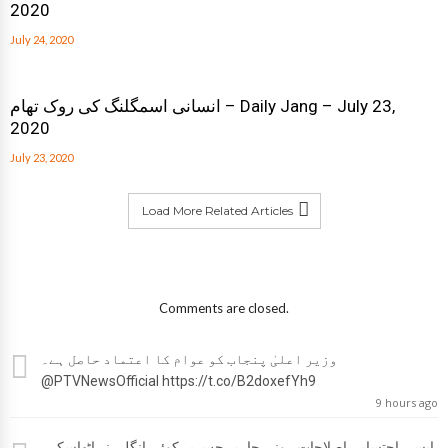
2020
July 24, 2020
انسانی اسمگلنگ کی روک تھام – Daily Jang – July 23,
2020
July 23, 2020
Load More Related Articles
Comments are closed.
وزیر اعلیٰ پنجاب کو عوام کا اعتماد حاصل ہے۔
@PTVNewsOfficial
https://t.co/B2doxefYh9
9 hours ago
ایسی احتسابی اصلاحات ہونی چاہیے جس پر کوئی انگلی نہ اٹھاسکے۔