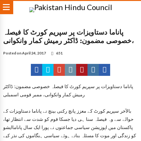
پاناما دستاویزات پر سپریم کورٹ کا فیصلہ
خصوصی مضمون: ڈاکٹر رمیش کمار وانکوانی،
Posted on
April 24, 2017
651
پاناما دستاویزات پر سپریم کورٹ کا فیصلہ
خصوصی مضمون: ڈاکٹر
رمیش کمار وانکوانی، ممبر قومی اسمبلی
بالآخر سپریم کورٹ کے معزز پانچ رکنی بینچ نے پاناما دستاویزات کے
حوالے سے وہ فیصلہ سنا ہی دیا جسکا قوم کو شدت سے انتظار تھا،
پاکستان میں اپوزیشن سیاسی جماعتوں نے پورا ایک سال پاناماایشو
کو زندگی اور موت کا مسئلہ بناتے ہوئے سیاسی ہنگاموں کی نذر کیے