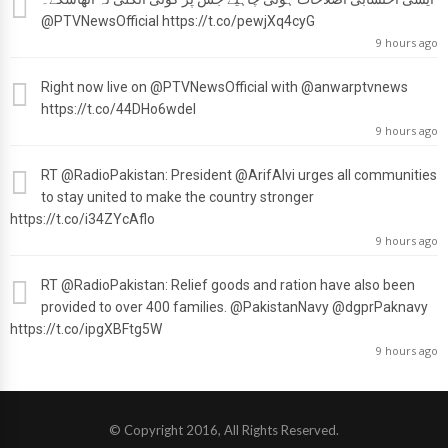
@PTVNewsOfficial
https://t.co/pewjXq4cyG
9 hours ago
Right now live on
@PTVNewsOfficial
with
@anwarptvnews
https://t.co/44DHo6wdel
9 hours ago
RT
@RadioPakistan
: President
@ArifAlvi
urges all communities
to stay united to make the country stronger
https://t.co/i34ZYcAflo
9 hours ago
RT
@RadioPakistan
: Relief goods and ration have also been
provided to over 400 families.
@PakistanNavy
@dgprPaknavy
https://t.co/ipgXBFtg5W
9 hours ago
© Copyright 2016, All Rights Reserved.