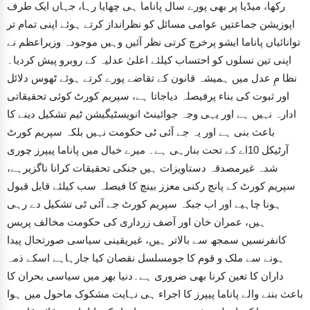
رکھا، میڈیا پر بھی پورے سال پاناما ہی چھایا رہا، جہاں ایک طرف
اپوزیشن جماعتیں عوامی مسائل کو نظرانداز کرتے ہوئے اپنی تمام تر
توانائیاں پاناما ایشو پرخرچ کرتی نظر آئیں وہیں موجودہ وزیراعظم نے
اپنی تین نسلوں کو احتساب کیلئے اعلیٰ عدلیہ کے روبرو پیش کردیا۔
نظا مِ عدل میں ہمیشہ قانون کے تقاضے پورے کرتے ہوئے ٹھوس دلائل
اور ثبوت کی بناء پرفیصلہ دیاجاتا ہے، سپریم کورٹ کوئی تحقیقاتی
ادارہ نہیں ہے اور یہی وجہ جوائینٹ انویسٹیگیشن ٹیم تشکیل دینے کا
باعث بنی ہے اور یہ جے آئی ٹی حکومت نہیں بلکہ سپریم کورٹ
آرٹیکل 10اے کے تحت بنارہی ہے۔ میرے خیال میں پاناما پیپرز چوری
شدہ غیرمصدقہ دستاویزات ہیں جنکی تحقیقات کرانا ناگزیرہے،
سپریم کورٹ کے پانچ رکنی معزز بینچ کا فیصلہ سب کیلئے قابل قبول
ہونا چاہیے اور اب جبکہ سپریم کورٹ جے آئی ٹی تشکیل دے رہی
ہیں، عمران خان اور آصف زرداری کی حکومت مخالف پریس
کانفرنسیں سمجھ سے بالاتر ہیں، غیریقینی سیاسی صورتحال پیدا
ہونے سے ملک و قوم کا جومسلسل نقصان کیا جارہاہے اسکے ذمہ
داران کا تعین کرنا بھی ضروری ہے۔دنیا بھر میں سیاسی بحران کا
باعث بننے والے پاناما پیپرز کا اجراء ہی نہایت مشکوک ماحول میں ہوا