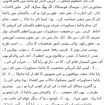
جب ایک نامعلوم شخص نے جرمن اخبار کو پاناما میں قائم قانونی
مشاورتی ادارے موساک فونسکاکے لگ بھگ ساڑھے گیارہ ملین کاغذات
ادارے کی اجازت کے بغیر خفیہ طور پر فراہم کیے، پاکستان میں پاناما
کی آڑ میں منفی سیاست کرتے ہوئے ایسا تاثر دیا جاتا ہے جیسے تمام
کی تمام پاناما دستاویزات صرف وزیراعظم پاکستان کی کرپشن کا
احاطہ کرتی ہیں، درحقیقت دستاویزات میں وزیراعظم پاکستان نواز
شریف کا ذکر نہیں بلکہ انکے چار میں سے تین بچوں سمیت اپوزیشن
سے تعلق رکھنے والی بیشتر نامور شخصیات کا تذکرہ ہے، اسی طرح
روسی صدر پوتن کے قریبی رفقا، چینی صدر کے بہنوئی، یوکرین کے
صدر، ارجنٹینا کے صدر، برطانوی وزیر اعظم کے آنجہانی والدکو بھی
آف شور کمپنیاں قائم کرنے کا ذمہ دار ٹھہرایا گیا ہے، حیران کن امر یہ
ہے کہ کسی ایک امریکی شخصیت کا پاناما دستاویزات میں نام نہیں
پایا جاتا، متعدد مواقعوں پر اس تشویش کا اظہار کیا جاچکا ہے کہ آیا
پاناما دستاویزات کایوں مشکوک حالات میں افشاء ہونا ترقی کی راہ
پر گامزن ممالک کی قیادت کی کردار کشی کرنا تو نہیں۔ دوسری
طرف یہ بھی ایک حقیقت ہے کہ پاکستان میں پاناما کے نان ایشو پر
اتنا زیادہ شور شرابہ ہونے کے باوجود دنیا کے دیگر عوام کی جانب سے
پانامادستاویزات کو سنجیدگی سے نہیں لیا گیاہے، آئس لینڈ کے