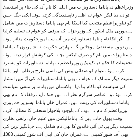
وزیراعظم نے پاناما دستاویزات میں اہلیہ کا نام آنے کی بناء پر استعفیٰ
تو دے دیا لیکن عوام نے اظہارِ ناپسندیدگی کرتے ہوئے انکی جگہ جس
کو نیاوزیراعظم منتخب کیا اسکا نام بھی پاناما دستاویزات میں شامل
ہے،یورپی ملک اینڈورا کے وزیرخزانہ کے موقف کو عوام نے تسلیم کرلیا
کہ اگر انکا نام پاناما دستاویزات میں آنے سے امورِحکومت متاثر ہوتے
ہیں تو وہ مستعفیٰ ہوجائیں گے ،بھارتی حکومت نے شہریوں کے پاناما
دستاویزات میں نام کو صرف ٹیکس بچانے کی کوشش قرار دیتے ہوئے
تحقیقات کا حکم دیا،کینیڈین وزیراعظم نے پاناما دستاویزات کو مسترد
کرتے ہوئے عوام کو صفائی پیش کی، اسی طرح برطانیہ اور مالٹا
سمیت دیگر ممالک کے عوام نے بھی پانامادستاویزات کی آڑ میں انتشار
کی سیاست کو ناکام بنا دیا ۔پاکستان میں پاناما پر منفی سیاست
کرتے ہوئے وہ عناصر سرگرم نظر آتے ہیں جنکے اپنے رفقاء کے نام بھی
پاناما دستاویزات کی زینت ہیں، عمران خان پاناما ایشو پر جمہوری
وزیراعظم کا نام نہ ہونے کے باوجود بلاجوازاستعفیٰ کا مطالبہ کرتے
وقت بھول جاتے ہیں کہ پانامالیکس میں علیم خان، زلفی بخاری
سمیت دیگر پی ٹی آئی قائدین کا بھی نام شامل ہے، جہانگیر ترین کی
بھی آف شور کمپنی ہے،عمران خان کی اپنی آف شور کمپنی 1983