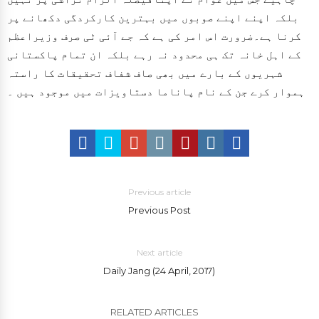
بلکہ اپنے اپنے صوبوں میں بہترین کارکردگی دکھانے پر
کرنا ہے۔ضرورت اس امر کی ہے کہ جے آئی ٹی صرف وزیراعظم
کے اہل خانہ تک ہی محدود نہ رہے بلکہ ان تمام پاکستانی
شہریوں کے بارے میں بھی صاف شفاف تحقیقات کا راستہ
ہموار کرے جن کے نام پاناما دستاویزات میں موجود ہیں ۔
Previous article
Previous Post
Next article
Daily Jang (24 April, 2017)
RELATED ARTICLES