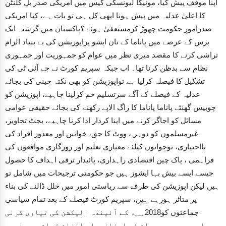
اپنا موقف پیش کیا، مونیکا لیونسکی کیس میں امریکی صدر بل کلنٹن
کا اعلیٰ عدلیہ میں پیش ہونا ابھی کل ہی تو بات ہے، کیا امریکی
صدرامورِ حکومت چھوڑ کرمستعفیٰ ہوئے ؟پاکستان میں گزشتہ ایک
برس کے عرصے میں پاناما کے نان ایشو پراپوزیشن کی بے بنیاد الزام
تراشی کرنے کا مقصد میری نظر میں عوام کو جمہوریت اور جمہوری
نظام سے بدظن کرنا تھا۔ اب جبکہ سپریم کورٹ نے جے آئی ٹی کی
تشکیل کا فیصلہ کرلیا ہے تواپوزیشن کو بھی نکتہ چینی کی بجائے
عدلیہ کے فیصلے کے آگے سرتسلیم خم کرلینا چاہیے، اپوزیشن کو
چوبیس گھنٹے پاناما پاناما کا راگ الاپے رکھنے کی بجائے حقیقی عوامی
مسائل کو اجاگر کرنے میں اپنا کردار ادا کرنا چاہیے، بجٹ تجاویز،
غیرمسلموں کو دوہرے ووٹ کا حق، خواتین اور معذور افراد کی
بااختیاری، نوجوانوں کیلئے معیاری تعلیم اور روزگاری مواقعوں کی
فراہمی ، پاک چین اقتصادی راہداری، پائیدار ترقی اہداف کا حصول
جیسے ایسے بیش بہا ایشوز ہیں جو حکومتی ترجیحات میں شامل تو
ہیں لیکن اپوزیشن کی طرف سے ریاستی امور میں خلل ڈالنے کی بناء
پر متاثر ہورہے ہیں، سپریم کورٹ فیصلے کے بعد تمام سیاسی
جماعتوں کو2018 ؁ء کے آئیندہ الیکشن کی تیاری کرنی
چاہیے جس میں عوام نے اپنافیصلہ الزام تراشی پر نہیں