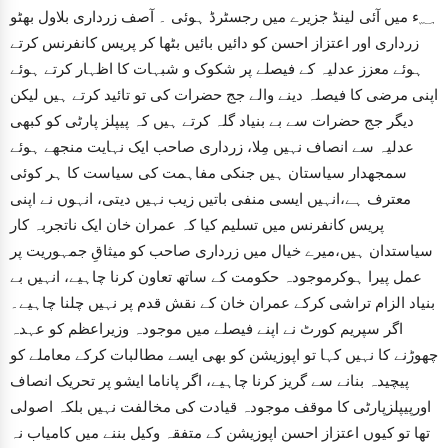
؁ء میں آئی لینڈ جزیرے میں رجسٹرڈ ہوئی ۔ آصف زرداری بلاول بھٹو
زرداری اور اعتزاز احسن کو دائیں بائیں بٹھا کر پریس کانفرنس کرتے
ہوئے معزز عدلیہ کے فیصلے پر شکوک و شبہات کا اظہار کرتے ہوئے
اپنی مرضی کا فیصلہ دینے والے جج حضرات کی تو تائید کرتے ہیں لیکن
دیگر جج حضرات سے بے بنیاد گلہ کرتے ہیں کہ پیپلز پارٹی کو کبھی
عدلیہ سے انصاف نہیں مِلا، زرداری صاحب ایک نہایت منجھے ہوئے
سمجھدار سیاستان ہیں جنکی مفاہمت کی سیاست کا ہر کوئی
معترف ہے،انہیں ایسی منفی باتیں زیب نہیں دیتی، انہوں نے اپنی
پریس کانفرنس میں تسلیم کیا کہ عمران خان ایک ناتجربہ کار
سیاستدان ہیں،میرے خیال میں زرداری صاحب کو میثاقِ جمہوریت پر
عمل پیرا ہوکرموجودہ حکومت کے ساتھ تعاون کرنا چاہیے، انہیں بے
بنیاد الزام تراشی کرکے عمران خان کے نقش قدم پر نہیں چلنا چاہیے۔
اگر سپریم کورٹ نے اپنے فیصلے میں موجودہ وزیراعظم کو عہدہ
چھوڑنے کا نہیں کہا تو اپوزیشن کو بھی ایسے مطالبات کرکے معاملے کو
پیچیدہ بنانے سے گریز کرنا چاہیے، اگر پاناما ایشو پر تحریک انصاف
اورپیپلزپارٹی کا موقف موجودہ قیادت کی مخالفت نہیں بلکہ اصولی
تھا تو کیوں اعتزاز احسن اپوزیشن کے متفقہ وکیل بننے میں کامیاب نہ