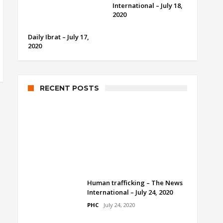
International – July 18,
2020
Daily Ibrat – July 17,
2020
RECENT POSTS
Human trafficking by Dr.
Ramesh Kumar Vankwani
PHC
July 24, 2020
Human trafficking – The News
International – July 24, 2020
PHC
July 24, 2020