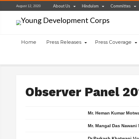
About Us
Hinduism
Committes
August 12, 2020
Home
Press Releases
Press Coverage
Observer Panel 2
Mr. Heman Kumar Motw
Mr. Mangal Das Nawani
Dr.Parkash Khatwani
Me