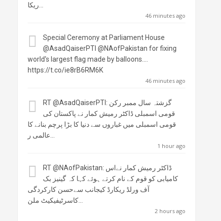
ریکا…
46 minutes ago
Special Ceremony at Parliament House
@AsadQaiserPTI
@NAofPakistan
for fixing
world's largest flag made by balloons.…
https://t.co/ie8rB6RM6K
46 minutes ago
RT
@AsadQaiserPTI
: گزشتہ سال ممبر رکن
قومی اسمبلی ڈاکٹر رمیش کمار نے پاکستان کی
قومی اسمبلی میں غباروں سے دنیا کا بڑا پرچم بنانے کا
عالمی ر…
1 hour ago
RT
@NAofPakistan
: ڈاکٹر رمیش کمار نےاس
کامیابی کو قوم کے نام کرتے ہوئے کہا کہ گینیز بک
آف ورلڈ ریکارڈ کیجانب سےحسن کارکردگی
کاسرٹیفیکیٹ ملن…
2 hours ago