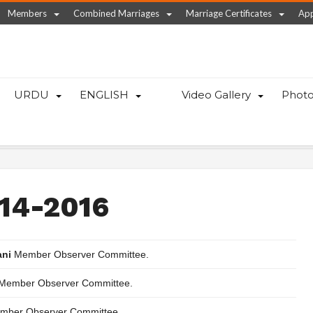
Members
Combined Marriages
Marriage Certificates
App
URDU
ENGLISH
Video Gallery
Photo
014-2016
ani
Member Observer Committee.
Member Observer Committee.
mber Observer Committee.